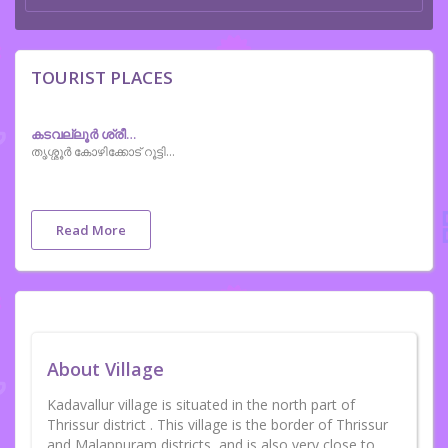
TOURIST PLACES
കടവല്ലൂര്‍ ശ്രീരാമ സ്വാമിക്ഷേത്രം
തൃശ്ശൂര്‍ കോഴിക്കോട് റൂട്ടില്‍ പെരുമ്പിലാവ് കഴിഞ്ഞ് കടവല്ലൂര്‍ എന്ന ഗ്രാമത്തില്‍ സ്ഥിതി ചെയ്യുന്ന വളരെ പുരാതനമായ ക്ഷേത്രമാണ് കടവല്ലൂര്‍ ശ്രീരാമ സ്വാമിക്ഷേത്രം. ഈ ക്ഷേത്രത്തിലെ പ്രതിഷ്ഠ ശ്രീരാമനായി സങ്കല്‍പ്പിക്കപ്പെടുന്നെങ്കിലും ചതുര്‍ബാഹുവായ മഹാവിഷ്ണുവാണ് . ഇവിടത്തെ വിഗ്രഹം ശ്രീരാമ ചന്ദ്രന്റെ പിതാവായ ദശരഥ മഹാരാജാവ് പൂജിച്ചിരുന്നതായി അറിയപ്പെടുന്നു.കടവല്ലൂര്‍ ശ്രീരാമ സ്വാമിക്ഷേത്രത്തിന് ഏകദേശം 5000 വര്‍ഷം പഴക്കമുണ്ടെന്ന് പറയപ്പെടുന്നു. കേരളത്തിലെ വൈദിക സംസ്കാരത്തിന്റെ അവശേഷിപ്പായ കടവല്ലൂര്‍ അന്യോന്യം ഈ ക്ഷേത്രത്തിന്റെ മുഖ്യ ആകര്‍ഷണമാണ്. ഇതിന് ഏകദേശം 400 വര്‍ഷം പഴക്കമുണ്ട് .
Read More
About Village
Kadavallur village is situated in the north part of
Thrissur district . This village is the border of Thrissur
and Malappuram districts, and is also very close to