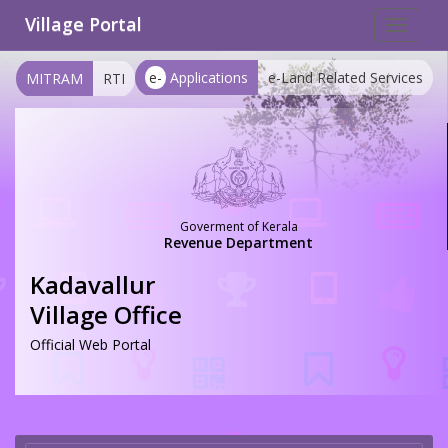
Village Portal
Toggle
navigat
e-
Applications
e-Land Related Services
MITRAM
RTI
Goverment of Kerala
Revenue Department
Kadavallur
Village Office
Official Web Portal