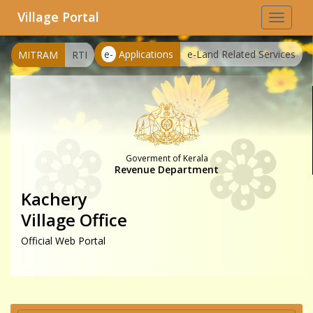
Village Portal
Toggle
navigat
e-
Applications
e-Land Related Services
MITRAM
RTI
Goverment of Kerala
Revenue Department
Kachery
Village Office
Official Web Portal