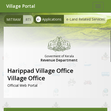
Village Portal
Toggle
navigat
e-
Applications
e-Land Related Services
MITRAM
RTI
Goverment of Kerala
Revenue Department
Harippad Village Office
Village Office
Official Web Portal