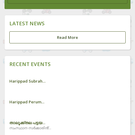
LATEST NEWS
Read More
RECENT EVENTS
Harippad Subrahmanya Swamy Temple
Harippad Perumkulam
താലൂക്ക്തല പട്ടയമേള ഹരിപ്പാട്ട്
സംസ്ഥാന സർക്കാരിൻ്റെ നൂറുദിന കർമ്മ പരിപാടിയുടെ ഭാഗമായി കാർത്തികപ്പള്ളി താലൂക്ക്തല പട്ടയ വിതരണം ഹരിപ്പാട് റവന്യു ടവറിൽ നടന്നു... ബഹു . ഹരിപ്പാട് എം.എൽ.എ ശ്രീ.രമേശ് ചെന്നിത്തല പട്ടയ വിതരണം നിർവ്വഹിച്ചു.